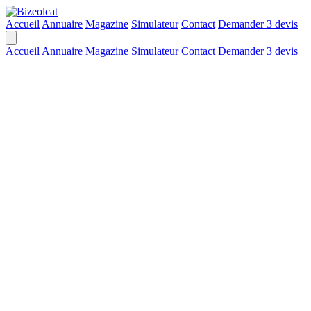
Accueil
Annuaire
Magazine
Simulateur
Contact
Demander 3 devis
Accueil
Annuaire
Magazine
Simulateur
Contact
Demander 3 devis