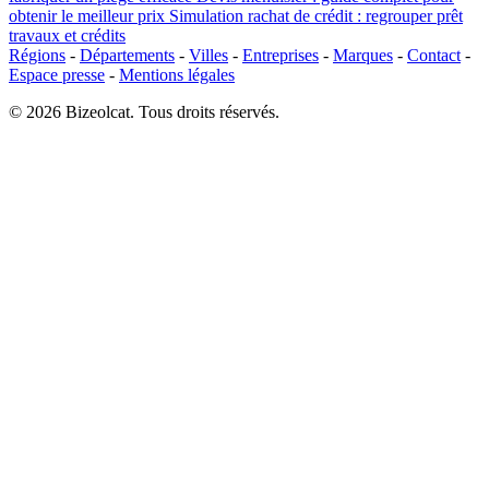
obtenir le meilleur prix
Simulation rachat de crédit : regrouper prêt
travaux et crédits
Régions
-
Départements
-
Villes
-
Entreprises
-
Marques
-
Contact
-
Espace presse
-
Mentions légales
© 2026 Bizeolcat. Tous droits réservés.