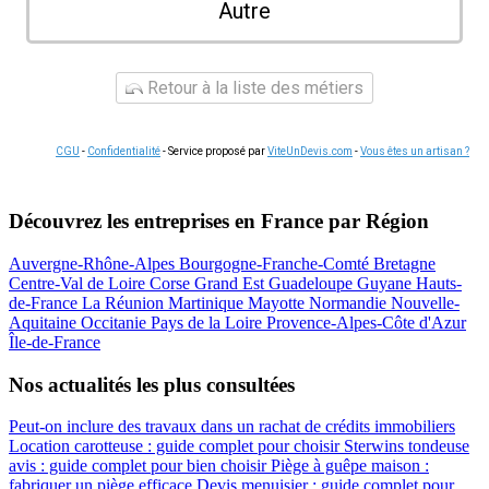
Autre
Retour à la liste des métiers
CGU
-
Confidentialité
- Service proposé par
ViteUnDevis.com
-
Vous êtes un artisan ?
Découvrez les entreprises en France par Région
Auvergne-Rhône-Alpes
Bourgogne-Franche-Comté
Bretagne
Centre-Val de Loire
Corse
Grand Est
Guadeloupe
Guyane
Hauts-
de-France
La Réunion
Martinique
Mayotte
Normandie
Nouvelle-
Aquitaine
Occitanie
Pays de la Loire
Provence-Alpes-Côte d'Azur
Île-de-France
Nos actualités les plus consultées
Peut-on inclure des travaux dans un rachat de crédits immobiliers
Location carotteuse : guide complet pour choisir
Sterwins tondeuse
avis : guide complet pour bien choisir
Piège à guêpe maison :
fabriquer un piège efficace
Devis menuisier : guide complet pour