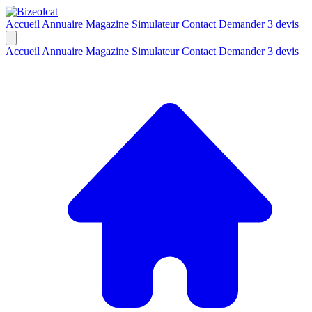
Accueil
Annuaire
Magazine
Simulateur
Contact
Demander 3 devis
Accueil
Annuaire
Magazine
Simulateur
Contact
Demander 3 devis