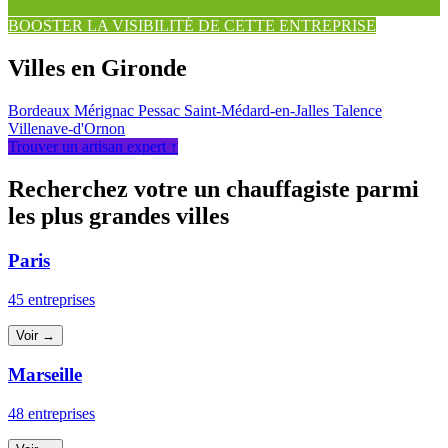
BOOSTER LA VISIBILITÉ DE CETTE ENTREPRISE
Villes en Gironde
Bordeaux
Mérignac
Pessac
Saint-Médard-en-Jalles
Talence
Villenave-d'Ornon
Trouver un artisan expert ↑
Recherchez votre un chauffagiste parmi
les plus grandes villes
Paris
45 entreprises
Voir →
Marseille
48 entreprises