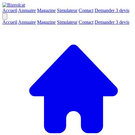
Accueil
Annuaire
Magazine
Simulateur
Contact
Demander 3 devis
Accueil
Annuaire
Magazine
Simulateur
Contact
Demander 3 devis