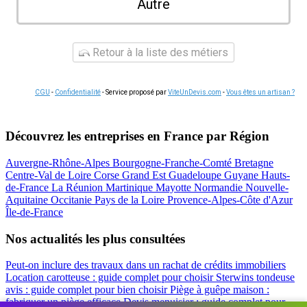
Autre
Retour à la liste des métiers
CGU
-
Confidentialité
- Service proposé par
ViteUnDevis.com
-
Vous êtes un artisan ?
Découvrez les entreprises en France par Région
Auvergne-Rhône-Alpes
Bourgogne-Franche-Comté
Bretagne
Centre-Val de Loire
Corse
Grand Est
Guadeloupe
Guyane
Hauts-
de-France
La Réunion
Martinique
Mayotte
Normandie
Nouvelle-
Aquitaine
Occitanie
Pays de la Loire
Provence-Alpes-Côte d'Azur
Île-de-France
Nos actualités les plus consultées
Peut-on inclure des travaux dans un rachat de crédits immobiliers
Location carotteuse : guide complet pour choisir
Sterwins tondeuse
avis : guide complet pour bien choisir
Piège à guêpe maison :
fabriquer un piège efficace
Devis menuisier : guide complet pour