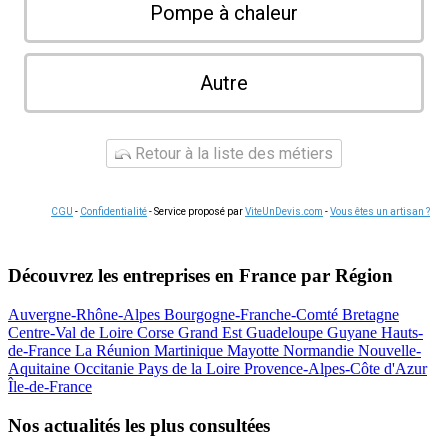
Pompe à chaleur
Autre
Retour à la liste des métiers
CGU
-
Confidentialité
- Service proposé par
ViteUnDevis.com
-
Vous êtes un artisan ?
Découvrez les entreprises en France par Région
Auvergne-Rhône-Alpes
Bourgogne-Franche-Comté
Bretagne
Centre-Val de Loire
Corse
Grand Est
Guadeloupe
Guyane
Hauts-
de-France
La Réunion
Martinique
Mayotte
Normandie
Nouvelle-
Aquitaine
Occitanie
Pays de la Loire
Provence-Alpes-Côte d'Azur
Île-de-France
Nos actualités les plus consultées