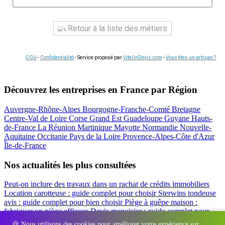
Retour à la liste des métiers
CGU
-
Confidentialité
- Service proposé par
ViteUnDevis.com
-
Vous êtes un artisan ?
Découvrez les entreprises en France par Région
Auvergne-Rhône-Alpes
Bourgogne-Franche-Comté
Bretagne
Centre-Val de Loire
Corse
Grand Est
Guadeloupe
Guyane
Hauts-
de-France
La Réunion
Martinique
Mayotte
Normandie
Nouvelle-
Aquitaine
Occitanie
Pays de la Loire
Provence-Alpes-Côte d'Azur
Île-de-France
Nos actualités les plus consultées
Peut-on inclure des travaux dans un rachat de crédits immobiliers
Location carotteuse : guide complet pour choisir
Sterwins tondeuse
avis : guide complet pour bien choisir
Piège à guêpe maison :
fabriquer un piège efficace
Devis menuisier : guide complet pour
obtenir le meilleur prix
Simulation rachat de crédit : regrouper prêt
🍪 Nous utilisons des cookies pour améliorer votre expérience sur