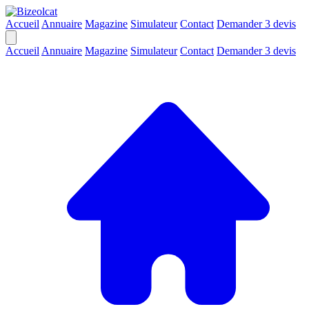
Accueil
Annuaire
Magazine
Simulateur
Contact
Demander 3 devis
Accueil
Annuaire
Magazine
Simulateur
Contact
Demander 3 devis