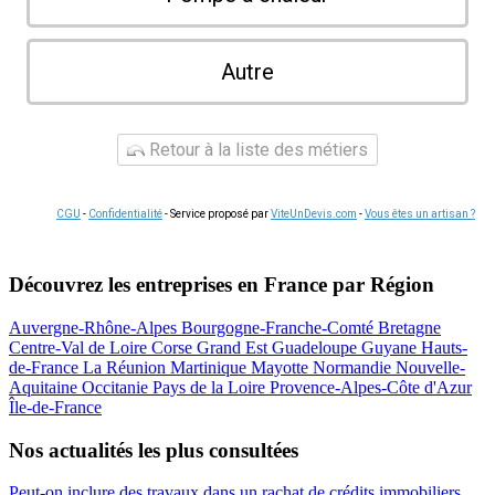
Autre
Retour à la liste des métiers
CGU
-
Confidentialité
- Service proposé par
ViteUnDevis.com
-
Vous êtes un artisan ?
Découvrez les entreprises en France par Région
Auvergne-Rhône-Alpes
Bourgogne-Franche-Comté
Bretagne
Centre-Val de Loire
Corse
Grand Est
Guadeloupe
Guyane
Hauts-
de-France
La Réunion
Martinique
Mayotte
Normandie
Nouvelle-
Aquitaine
Occitanie
Pays de la Loire
Provence-Alpes-Côte d'Azur
Île-de-France
Nos actualités les plus consultées
Peut-on inclure des travaux dans un rachat de crédits immobiliers