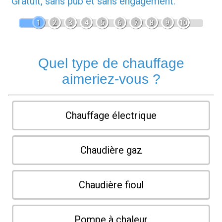
Gratuit, sans pub et sans engagement.
1
2
3
4
5
6
7
8
9
10
Quel type de chauffage
aimeriez-vous ?
Chauffage électrique
Chaudière gaz
Chaudière fioul
Pompe à chaleur