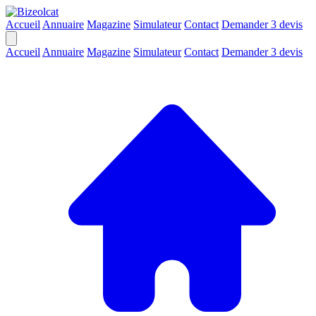
Accueil
Annuaire
Magazine
Simulateur
Contact
Demander 3 devis
Accueil
Annuaire
Magazine
Simulateur
Contact
Demander 3 devis