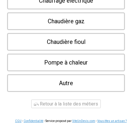
Chauffage électrique
Chaudière gaz
Chaudière fioul
Pompe à chaleur
Autre
Retour à la liste des métiers
CGU
-
Confidentialité
- Service proposé par
ViteUnDevis.com
-
Vous êtes un artisan ?