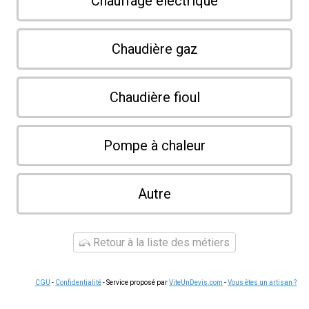
Chauffage électrique
Chaudière gaz
Chaudière fioul
Pompe à chaleur
Autre
Retour à la liste des métiers
CGU
-
Confidentialité
- Service proposé par
ViteUnDevis.com
-
Vous êtes un artisan ?