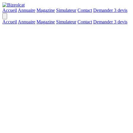
Accueil
Annuaire
Magazine
Simulateur
Contact
Demander 3 devis
Accueil
Annuaire
Magazine
Simulateur
Contact
Demander 3 devis