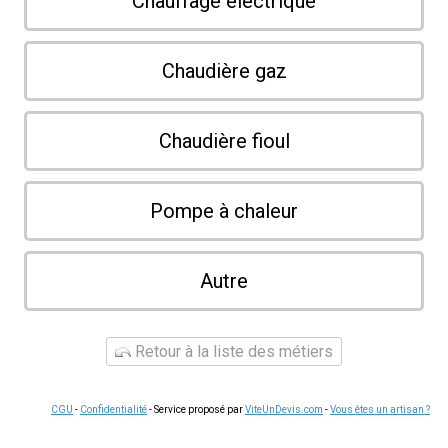
Chauffage électrique
Chaudière gaz
Chaudière fioul
Pompe à chaleur
Autre
Retour à la liste des métiers
CGU
-
Confidentialité
- Service proposé par
ViteUnDevis.com
-
Vous êtes un artisan ?