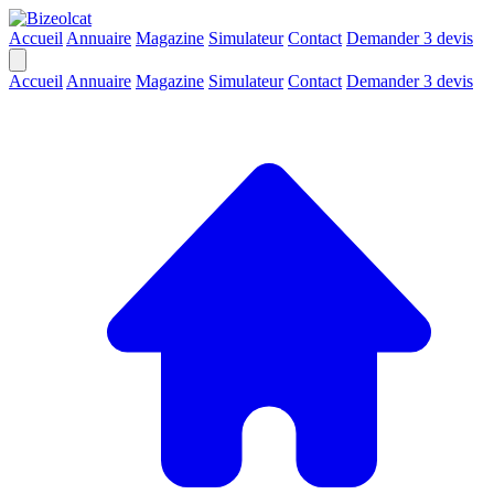
Accueil
Annuaire
Magazine
Simulateur
Contact
Demander 3 devis
Accueil
Annuaire
Magazine
Simulateur
Contact
Demander 3 devis