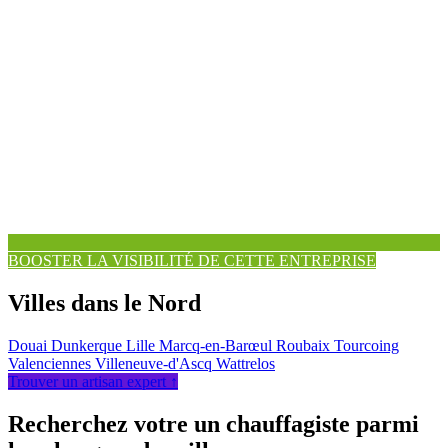
BOOSTER LA VISIBILITÉ DE CETTE ENTREPRISE
Villes dans le Nord
Douai
Dunkerque
Lille
Marcq-en-Barœul
Roubaix
Tourcoing
Valenciennes
Villeneuve-d'Ascq
Wattrelos
Trouver un artisan expert ↑
Recherchez votre un chauffagiste parmi