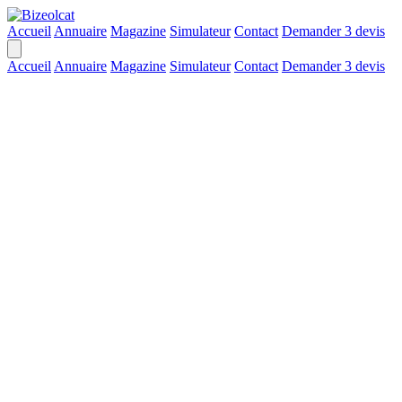
Accueil
Annuaire
Magazine
Simulateur
Contact
Demander 3 devis
Accueil
Annuaire
Magazine
Simulateur
Contact
Demander 3 devis