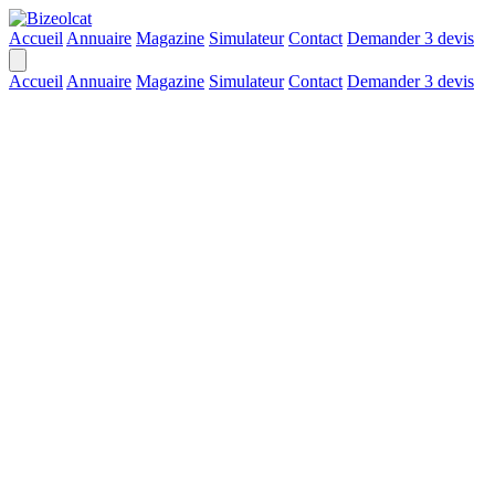
Accueil
Annuaire
Magazine
Simulateur
Contact
Demander 3 devis
Accueil
Annuaire
Magazine
Simulateur
Contact
Demander 3 devis