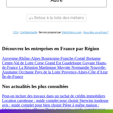
Autre
Retour à la liste des métiers
CGU
-
Confidentialité
- Service proposé par
ViteUnDevis.com
-
Vous êtes un artisan ?
Découvrez les entreprises en France par Région
Auvergne-Rhône-Alpes
Bourgogne-Franche-Comté
Bretagne
Centre-Val de Loire
Corse
Grand Est
Guadeloupe
Guyane
Hauts-
de-France
La Réunion
Martinique
Mayotte
Normandie
Nouvelle-
Aquitaine
Occitanie
Pays de la Loire
Provence-Alpes-Côte d'Azur
Île-de-France
Nos actualités les plus consultées
Peut-on inclure des travaux dans un rachat de crédits immobiliers
Location carotteuse : guide complet pour choisir
Sterwins tondeuse
avis : guide complet pour bien choisir
Piège à guêpe maison :
fabriquer un piège efficace
Devis menuisier : guide complet pour