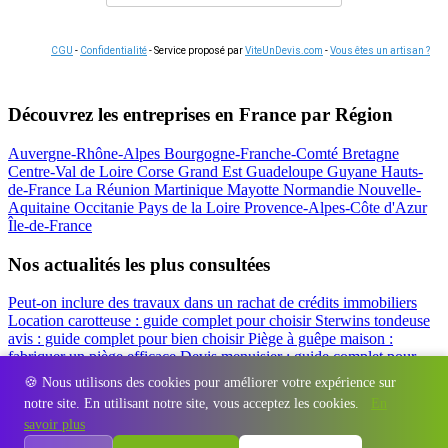
CGU
-
Confidentialité
- Service proposé par
ViteUnDevis.com
-
Vous êtes un artisan ?
Découvrez les entreprises en France par Région
Auvergne-Rhône-Alpes
Bourgogne-Franche-Comté
Bretagne
Centre-Val de Loire
Corse
Grand Est
Guadeloupe
Guyane
Hauts-
de-France
La Réunion
Martinique
Mayotte
Normandie
Nouvelle-
Aquitaine
Occitanie
Pays de la Loire
Provence-Alpes-Côte d'Azur
Île-de-France
Nos actualités les plus consultées
Peut-on inclure des travaux dans un rachat de crédits immobiliers
Location carotteuse : guide complet pour choisir
Sterwins tondeuse
avis : guide complet pour bien choisir
Piège à guêpe maison :
fabriquer un piège efficace
Devis menuisier : guide complet pour
obtenir le meilleur prix
Simulation rachat de crédit : regrouper prêt
🍪 Nous utilisons des cookies pour améliorer votre expérience sur
travaux et crédits
notre site. En utilisant notre site, vous acceptez les cookies.
En
Régions
-
Départements
-
Villes
-
Entreprises
-
Marques
-
Contact
-
savoir plus
Espace presse
-
Mentions légales