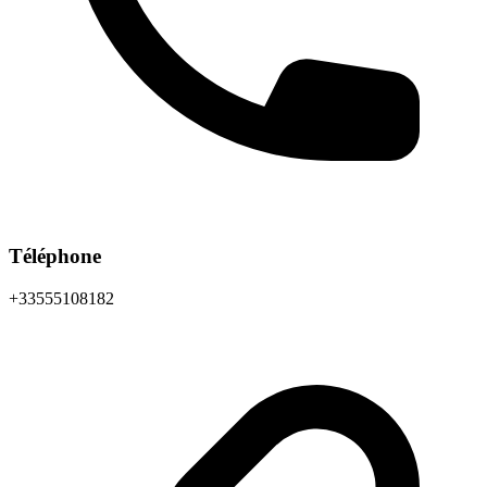
Téléphone
+33555108182