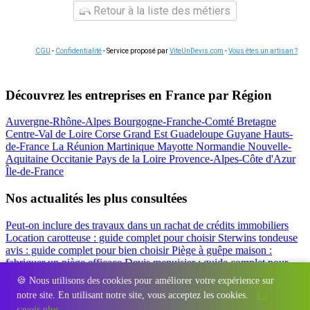
Retour à la liste des métiers
CGU
-
Confidentialité
- Service proposé par
ViteUnDevis.com
-
Vous êtes un artisan ?
Découvrez les entreprises en France par Région
Auvergne-Rhône-Alpes
Bourgogne-Franche-Comté
Bretagne
Centre-Val de Loire
Corse
Grand Est
Guadeloupe
Guyane
Hauts-
de-France
La Réunion
Martinique
Mayotte
Normandie
Nouvelle-
Aquitaine
Occitanie
Pays de la Loire
Provence-Alpes-Côte d'Azur
Île-de-France
Nos actualités les plus consultées
Peut-on inclure des travaux dans un rachat de crédits immobiliers
Location carotteuse : guide complet pour choisir
Sterwins tondeuse
avis : guide complet pour bien choisir
Piège à guêpe maison :
fabriquer un piège efficace
Devis menuisier : guide complet pour
obtenir le meilleur prix
Simulation rachat de crédit : regrouper prêt
🍪 Nous utilisons des cookies pour améliorer votre expérience sur
travaux et crédits
notre site. En utilisant notre site, vous acceptez les cookies.
En
Régions
-
Départements
-
Villes
-
Entreprises
-
Marques
-
Contact
-
savoir plus