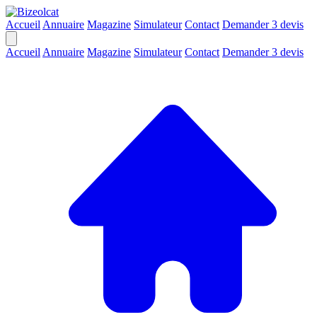
Accueil
Annuaire
Magazine
Simulateur
Contact
Demander 3 devis
Accueil
Annuaire
Magazine
Simulateur
Contact
Demander 3 devis