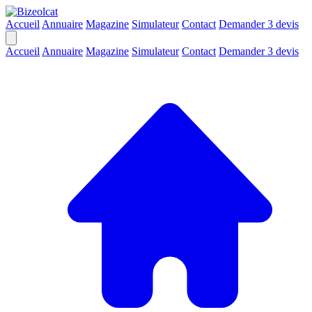
Accueil
Annuaire
Magazine
Simulateur
Contact
Demander 3 devis
Accueil
Annuaire
Magazine
Simulateur
Contact
Demander 3 devis