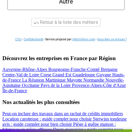
Autre
Retour à la liste des métiers
CGU
-
Confidentialité
- Service proposé par
ViteUnDevis.com
-
Vous êtes un artisan ?
Découvrez les entreprises en France par Région
Auvergne-Rhône-Alpes
Bourgogne-Franche-Comté
Bretagne
Centre-Val de Loire
Corse
Grand Est
Guadeloupe
Guyane
Hauts-
de-France
La Réunion
Martinique
Mayotte
Normandie
Nouvelle-
Aquitaine
Occitanie
Pays de la Loire
Provence-Alpes-Côte d'Azur
Île-de-France
Nos actualités les plus consultées
Peut-on inclure des travaux dans un rachat de crédits immobiliers
Location carotteuse : guide complet pour choisir
Sterwins tondeuse
avis : guide complet pour bien choisir
Piège à guêpe maison :
fabriquer un piège efficace
Devis menuisier : guide complet pour