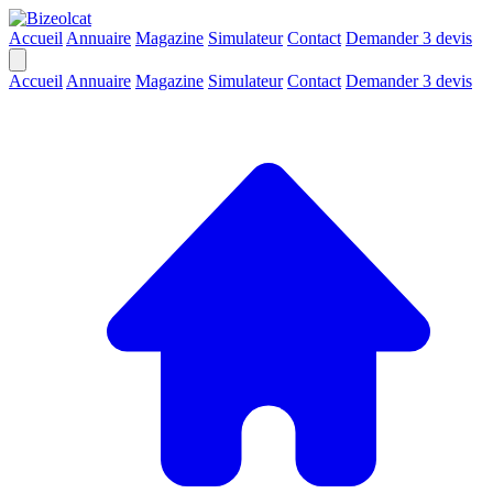
Accueil
Annuaire
Magazine
Simulateur
Contact
Demander 3 devis
Accueil
Annuaire
Magazine
Simulateur
Contact
Demander 3 devis