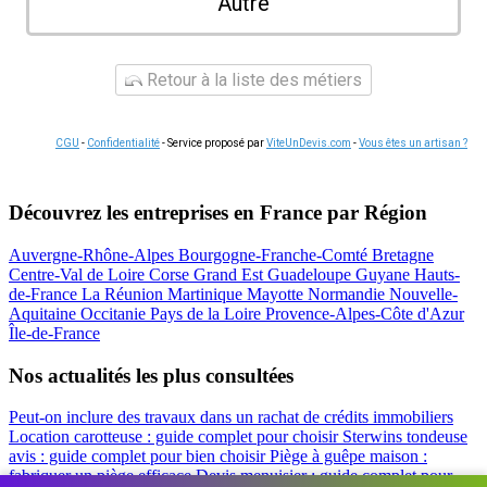
Autre
Retour à la liste des métiers
CGU
-
Confidentialité
- Service proposé par
ViteUnDevis.com
-
Vous êtes un artisan ?
Découvrez les entreprises en France par Région
Auvergne-Rhône-Alpes
Bourgogne-Franche-Comté
Bretagne
Centre-Val de Loire
Corse
Grand Est
Guadeloupe
Guyane
Hauts-
de-France
La Réunion
Martinique
Mayotte
Normandie
Nouvelle-
Aquitaine
Occitanie
Pays de la Loire
Provence-Alpes-Côte d'Azur
Île-de-France
Nos actualités les plus consultées
Peut-on inclure des travaux dans un rachat de crédits immobiliers
Location carotteuse : guide complet pour choisir
Sterwins tondeuse
avis : guide complet pour bien choisir
Piège à guêpe maison :
fabriquer un piège efficace
Devis menuisier : guide complet pour