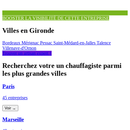
BOOSTER LA VISIBILITÉ DE CETTE ENTREPRISE
Villes en Gironde
Bordeaux
Mérignac
Pessac
Saint-Médard-en-Jalles
Talence
Villenave-d'Ornon
Trouver un artisan expert ↑
Recherchez votre un chauffagiste parmi
les plus grandes villes
Paris
45 entreprises
Voir →
Marseille