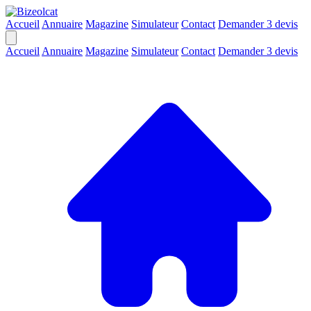
Accueil
Annuaire
Magazine
Simulateur
Contact
Demander 3 devis
Accueil
Annuaire
Magazine
Simulateur
Contact
Demander 3 devis