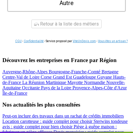
Autre
Retour à la liste des métiers
CGU
-
Confidentialité
- Service proposé par
ViteUnDevis.com
-
Vous êtes un artisan ?
Découvrez les entreprises en France par Région
Auvergne-Rhône-Alpes
Bourgogne-Franche-Comté
Bretagne
Centre-Val de Loire
Corse
Grand Est
Guadeloupe
Guyane
Hauts-
de-France
La Réunion
Martinique
Mayotte
Normandie
Nouvelle-
Aquitaine
Occitanie
Pays de la Loire
Provence-Alpes-Côte d'Azur
Île-de-France
Nos actualités les plus consultées
Peut-on inclure des travaux dans un rachat de crédits immobiliers
Location carotteuse : guide complet pour choisir
Sterwins tondeuse
avis : guide complet pour bien choisir
Piège à guêpe maison :
fabriquer un piège efficace
Devis menuisier : guide complet pour