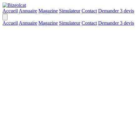
Accueil
Annuaire
Magazine
Simulateur
Contact
Demander 3 devis
Accueil
Annuaire
Magazine
Simulateur
Contact
Demander 3 devis