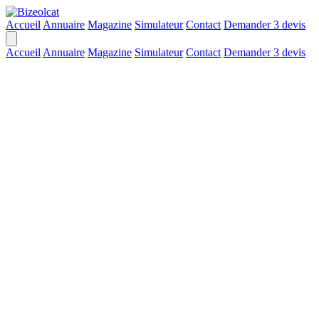
Accueil
Annuaire
Magazine
Simulateur
Contact
Demander 3 devis
Accueil
Annuaire
Magazine
Simulateur
Contact
Demander 3 devis