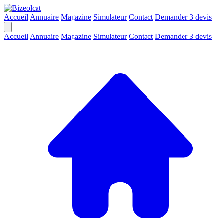
Accueil
Annuaire
Magazine
Simulateur
Contact
Demander 3 devis
Accueil
Annuaire
Magazine
Simulateur
Contact
Demander 3 devis