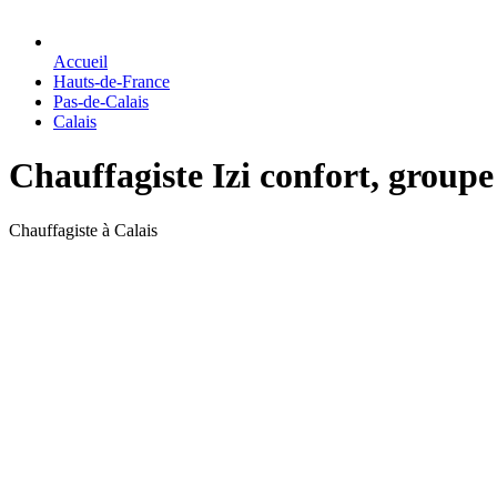
Accueil
Hauts-de-France
Pas-de-Calais
Calais
Chauffagiste Izi confort, group
Chauffagiste à Calais