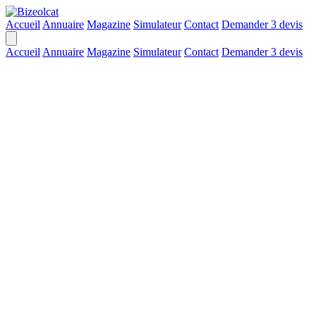
Accueil
Annuaire
Magazine
Simulateur
Contact
Demander 3 devis
Accueil
Annuaire
Magazine
Simulateur
Contact
Demander 3 devis