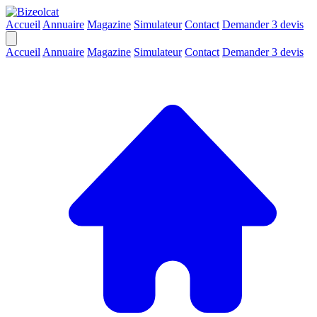
Accueil
Annuaire
Magazine
Simulateur
Contact
Demander 3 devis
Accueil
Annuaire
Magazine
Simulateur
Contact
Demander 3 devis