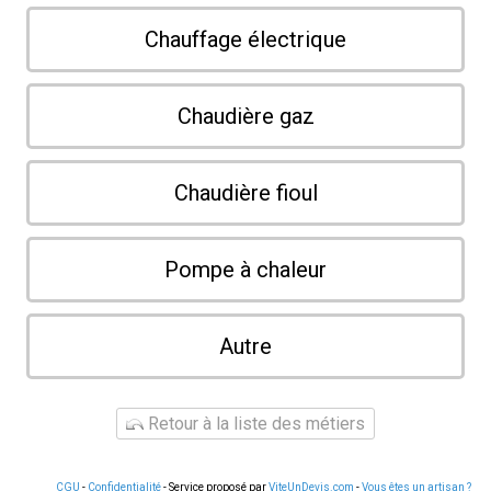
Chauffage électrique
Chaudière gaz
Chaudière fioul
Pompe à chaleur
Autre
Retour à la liste des métiers
CGU
-
Confidentialité
- Service proposé par
ViteUnDevis.com
-
Vous êtes un artisan ?