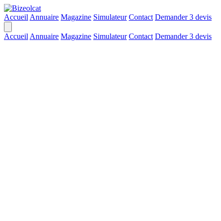
Accueil
Annuaire
Magazine
Simulateur
Contact
Demander 3 devis
Accueil
Annuaire
Magazine
Simulateur
Contact
Demander 3 devis