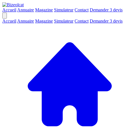
Accueil
Annuaire
Magazine
Simulateur
Contact
Demander 3 devis
Accueil
Annuaire
Magazine
Simulateur
Contact
Demander 3 devis