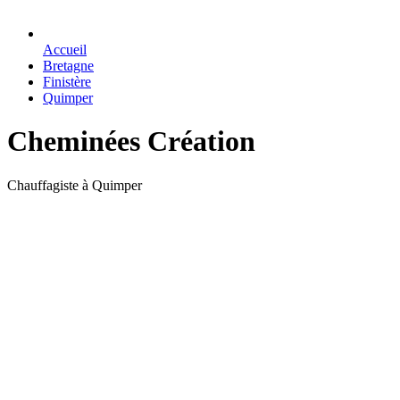
Accueil
Bretagne
Finistère
Quimper
Cheminées Création
Chauffagiste à Quimper