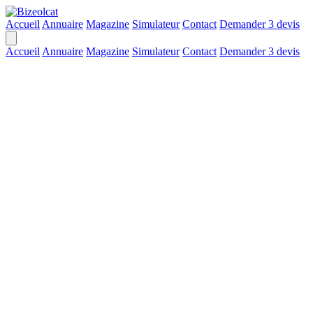
Accueil
Annuaire
Magazine
Simulateur
Contact
Demander 3 devis
Accueil
Annuaire
Magazine
Simulateur
Contact
Demander 3 devis