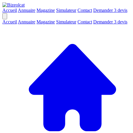
Accueil
Annuaire
Magazine
Simulateur
Contact
Demander 3 devis
Accueil
Annuaire
Magazine
Simulateur
Contact
Demander 3 devis