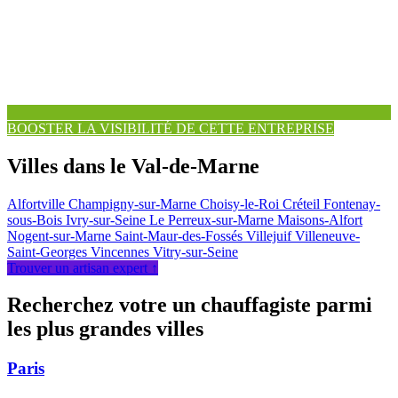
BOOSTER LA VISIBILITÉ DE CETTE ENTREPRISE
Villes dans le Val-de-Marne
Alfortville
Champigny-sur-Marne
Choisy-le-Roi
Créteil
Fontenay-
sous-Bois
Ivry-sur-Seine
Le Perreux-sur-Marne
Maisons-Alfort
Nogent-sur-Marne
Saint-Maur-des-Fossés
Villejuif
Villeneuve-
Saint-Georges
Vincennes
Vitry-sur-Seine
Trouver un artisan expert ↑
Recherchez votre un chauffagiste parmi
les plus grandes villes
Paris