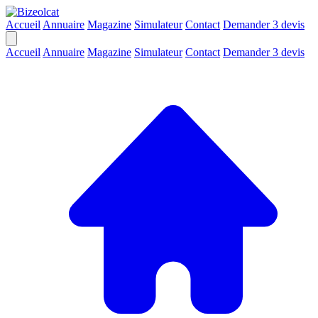
Accueil
Annuaire
Magazine
Simulateur
Contact
Demander 3 devis
Accueil
Annuaire
Magazine
Simulateur
Contact
Demander 3 devis