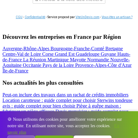
CGU
-
Confidentialité
- Service proposé par
ViteUnDevis.com
-
Vous êtes un artisan ?
Découvrez les entreprises en France par Région
Auvergne-Rhône-Alpes
Bourgogne-Franche-Comté
Bretagne
Centre-Val de Loire
Corse
Grand Est
Guadeloupe
Guyane
Hauts-
de-France
La Réunion
Martinique
Mayotte
Normandie
Nouvelle-
Aquitaine
Occitanie
Pays de la Loire
Provence-Alpes-Côte d'Azur
Île-de-France
Nos actualités les plus consultées
Peut-on inclure des travaux dans un rachat de crédits immobiliers
Location carotteuse : guide complet pour choisir
Sterwins tondeuse
avis : guide complet pour bien choisir
Piège à guêpe maison :
fabriquer un piège efficace
Devis menuisier : guide complet pour
obtenir le meilleur prix
Simulation rachat de crédit : regrouper prêt
🍪 Nous utilisons des cookies pour améliorer votre expérience sur
travaux et crédits
notre site. En utilisant notre site, vous acceptez les cookies.
En
Régions
-
Départements
-
Villes
-
Entreprises
-
Marques
-
Contact
-
savoir plus
Espace presse
-
Mentions légales