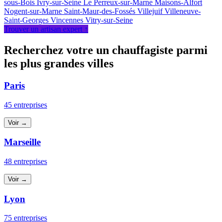
sous-Bois
Ivry-sur-Seine
Le Perreux-sur-Marne
Maisons-Alfort
Nogent-sur-Marne
Saint-Maur-des-Fossés
Villejuif
Villeneuve-
Saint-Georges
Vincennes
Vitry-sur-Seine
Trouver un artisan expert ↑
Recherchez votre un chauffagiste parmi
les plus grandes villes
Paris
45 entreprises
Voir →
Marseille
48 entreprises
Voir →
Lyon
75 entreprises