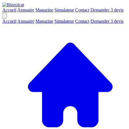
Accueil
Annuaire
Magazine
Simulateur
Contact
Demander 3 devis
Accueil
Annuaire
Magazine
Simulateur
Contact
Demander 3 devis