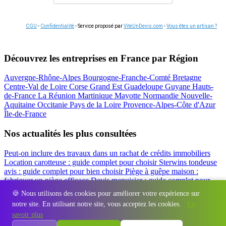
CGU
-
Confidentialité
- Service proposé par
ViteUnDevis.com
-
Vous êtes un artisan ?
Découvrez les entreprises en France par Région
Auvergne-Rhône-Alpes
Bourgogne-Franche-Comté
Bretagne
Centre-Val de Loire
Corse
Grand Est
Guadeloupe
Guyane
Hauts-
de-France
La Réunion
Martinique
Mayotte
Normandie
Nouvelle-
Aquitaine
Occitanie
Pays de la Loire
Provence-Alpes-Côte d'Azur
Île-de-France
Nos actualités les plus consultées
Peut-on inclure des travaux dans un rachat de crédits immobiliers
Location carotteuse : guide complet pour choisir
Sterwins tondeuse
avis : guide complet pour bien choisir
Piège à guêpe maison :
fabriquer un piège efficace
Devis menuisier : guide complet pour
obtenir le meilleur prix
Simulation rachat de crédit : regrouper prêt
🍪 Nous utilisons des cookies pour améliorer votre expérience sur
travaux et crédits
notre site. En utilisant notre site, vous acceptez les cookies.
En
Régions
-
Départements
-
Villes
-
Entreprises
-
Marques
-
Contact
-
savoir plus
Espace presse
-
Mentions légales