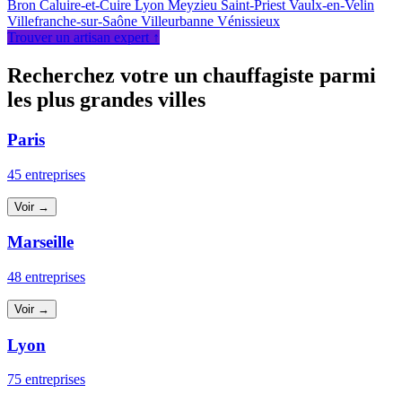
Bron
Caluire-et-Cuire
Lyon
Meyzieu
Saint-Priest
Vaulx-en-Velin
Villefranche-sur-Saône
Villeurbanne
Vénissieux
Trouver un artisan expert ↑
Recherchez votre un chauffagiste parmi
les plus grandes villes
Paris
45 entreprises
Voir →
Marseille
48 entreprises
Voir →
Lyon
75 entreprises