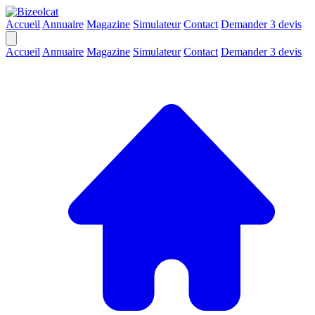
Accueil
Annuaire
Magazine
Simulateur
Contact
Demander 3 devis
Accueil
Annuaire
Magazine
Simulateur
Contact
Demander 3 devis