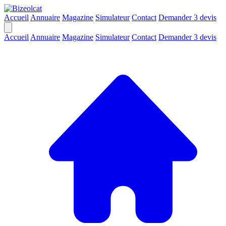
Accueil
Annuaire
Magazine
Simulateur
Contact
Demander 3 devis
Accueil
Annuaire
Magazine
Simulateur
Contact
Demander 3 devis