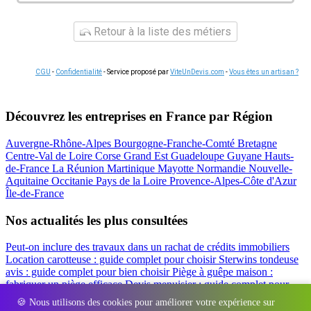
Retour à la liste des métiers
CGU
-
Confidentialité
- Service proposé par
ViteUnDevis.com
-
Vous êtes un artisan ?
Découvrez les entreprises en France par Région
Auvergne-Rhône-Alpes
Bourgogne-Franche-Comté
Bretagne
Centre-Val de Loire
Corse
Grand Est
Guadeloupe
Guyane
Hauts-
de-France
La Réunion
Martinique
Mayotte
Normandie
Nouvelle-
Aquitaine
Occitanie
Pays de la Loire
Provence-Alpes-Côte d'Azur
Île-de-France
Nos actualités les plus consultées
Peut-on inclure des travaux dans un rachat de crédits immobiliers
Location carotteuse : guide complet pour choisir
Sterwins tondeuse
avis : guide complet pour bien choisir
Piège à guêpe maison :
fabriquer un piège efficace
Devis menuisier : guide complet pour
obtenir le meilleur prix
Simulation rachat de crédit : regrouper prêt
🍪 Nous utilisons des cookies pour améliorer votre expérience sur
travaux et crédits