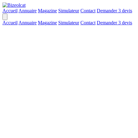
Accueil
Annuaire
Magazine
Simulateur
Contact
Demander 3 devis
Accueil
Annuaire
Magazine
Simulateur
Contact
Demander 3 devis