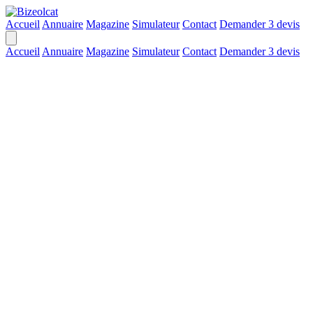
Accueil
Annuaire
Magazine
Simulateur
Contact
Demander 3 devis
Accueil
Annuaire
Magazine
Simulateur
Contact
Demander 3 devis