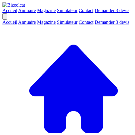
Accueil
Annuaire
Magazine
Simulateur
Contact
Demander 3 devis
Accueil
Annuaire
Magazine
Simulateur
Contact
Demander 3 devis