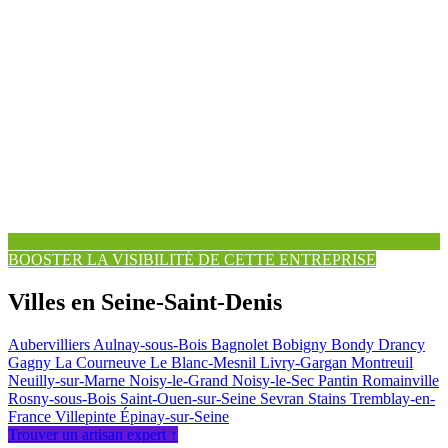
BOOSTER LA VISIBILITÉ DE CETTE ENTREPRISE
Villes en Seine-Saint-Denis
Aubervilliers
Aulnay-sous-Bois
Bagnolet
Bobigny
Bondy
Drancy
Gagny
La Courneuve
Le Blanc-Mesnil
Livry-Gargan
Montreuil
Neuilly-sur-Marne
Noisy-le-Grand
Noisy-le-Sec
Pantin
Romainville
Rosny-sous-Bois
Saint-Ouen-sur-Seine
Sevran
Stains
Tremblay-en-
France
Villepinte
Épinay-sur-Seine
Trouver un artisan expert ↑