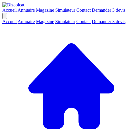
Accueil
Annuaire
Magazine
Simulateur
Contact
Demander 3 devis
Accueil
Annuaire
Magazine
Simulateur
Contact
Demander 3 devis