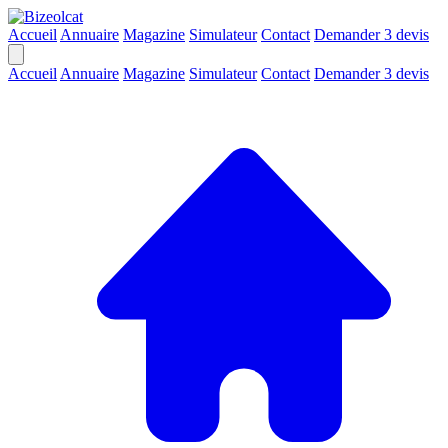
Accueil
Annuaire
Magazine
Simulateur
Contact
Demander 3 devis
Accueil
Annuaire
Magazine
Simulateur
Contact
Demander 3 devis