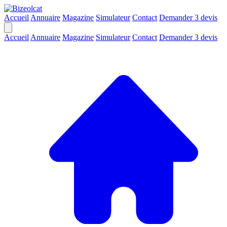
Accueil
Annuaire
Magazine
Simulateur
Contact
Demander 3 devis
Accueil
Annuaire
Magazine
Simulateur
Contact
Demander 3 devis