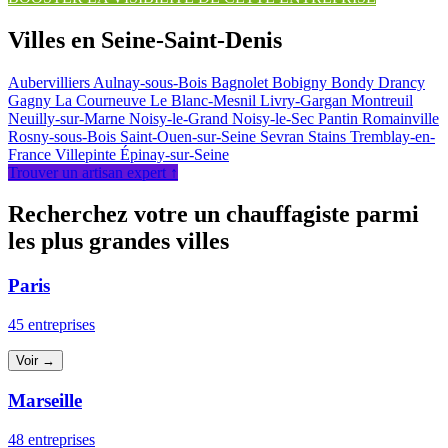
Villes en Seine-Saint-Denis
Aubervilliers
Aulnay-sous-Bois
Bagnolet
Bobigny
Bondy
Drancy
Gagny
La Courneuve
Le Blanc-Mesnil
Livry-Gargan
Montreuil
Neuilly-sur-Marne
Noisy-le-Grand
Noisy-le-Sec
Pantin
Romainville
Rosny-sous-Bois
Saint-Ouen-sur-Seine
Sevran
Stains
Tremblay-en-
France
Villepinte
Épinay-sur-Seine
Trouver un artisan expert ↑
Recherchez votre un chauffagiste parmi
les plus grandes villes
Paris
45 entreprises
Voir →
Marseille
48 entreprises