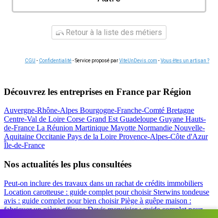
Retour à la liste des métiers
CGU
-
Confidentialité
- Service proposé par
ViteUnDevis.com
-
Vous êtes un artisan ?
Découvrez les entreprises en France par Région
Auvergne-Rhône-Alpes
Bourgogne-Franche-Comté
Bretagne
Centre-Val de Loire
Corse
Grand Est
Guadeloupe
Guyane
Hauts-
de-France
La Réunion
Martinique
Mayotte
Normandie
Nouvelle-
Aquitaine
Occitanie
Pays de la Loire
Provence-Alpes-Côte d'Azur
Île-de-France
Nos actualités les plus consultées
Peut-on inclure des travaux dans un rachat de crédits immobiliers
Location carotteuse : guide complet pour choisir
Sterwins tondeuse
avis : guide complet pour bien choisir
Piège à guêpe maison :
fabriquer un piège efficace
Devis menuisier : guide complet pour