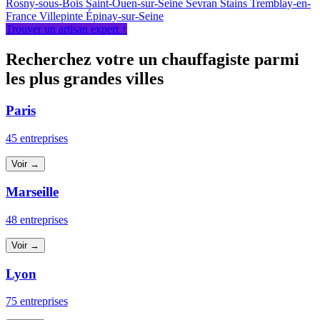
Rosny-sous-Bois
Saint-Ouen-sur-Seine
Sevran
Stains
Tremblay-en-
France
Villepinte
Épinay-sur-Seine
Trouver un artisan expert ↑
Recherchez votre un chauffagiste parmi
les plus grandes villes
Paris
45 entreprises
Voir →
Marseille
48 entreprises
Voir →
Lyon
75 entreprises