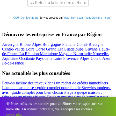
Retour à la liste des métiers
CGU
-
Confidentialité
- Service proposé par
ViteUnDevis.com
-
Vous êtes un artisan ?
Découvrez les entreprises en France par Région
Auvergne-Rhône-Alpes
Bourgogne-Franche-Comté
Bretagne
Centre-Val de Loire
Corse
Grand Est
Guadeloupe
Guyane
Hauts-
de-France
La Réunion
Martinique
Mayotte
Normandie
Nouvelle-
Aquitaine
Occitanie
Pays de la Loire
Provence-Alpes-Côte d'Azur
Île-de-France
Nos actualités les plus consultées
Peut-on inclure des travaux dans un rachat de crédits immobiliers
Location carotteuse : guide complet pour choisir
Sterwins tondeuse
avis : guide complet pour bien choisir
Piège à guêpe maison :
fabriquer un piège efficace
Devis menuisier : guide complet pour
obtenir le meilleur prix
Simulation rachat de crédit : regrouper prêt
🍪 Nous utilisons des cookies pour améliorer votre expérience sur
travaux et crédits
notre site. En utilisant notre site, vous acceptez les cookies.
En
Régions
-
Départements
-
Villes
-
Entreprises
-
Marques
-
Contact
-
savoir plus
Espace presse
-
Mentions légales