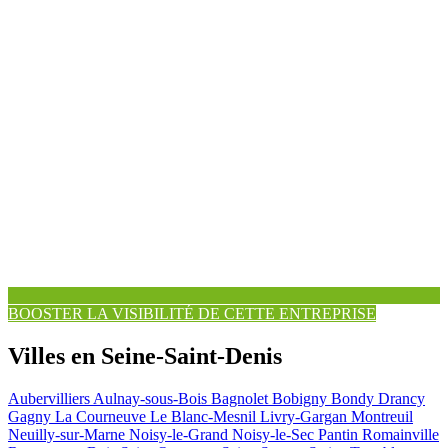
BOOSTER LA VISIBILITÉ DE CETTE ENTREPRISE
Villes en Seine-Saint-Denis
Aubervilliers
Aulnay-sous-Bois
Bagnolet
Bobigny
Bondy
Drancy
Gagny
La Courneuve
Le Blanc-Mesnil
Livry-Gargan
Montreuil
Neuilly-sur-Marne
Noisy-le-Grand
Noisy-le-Sec
Pantin
Romainville