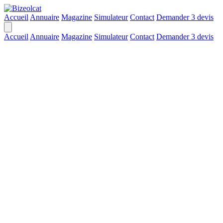
Accueil
Annuaire
Magazine
Simulateur
Contact
Demander 3 devis
Accueil
Annuaire
Magazine
Simulateur
Contact
Demander 3 devis