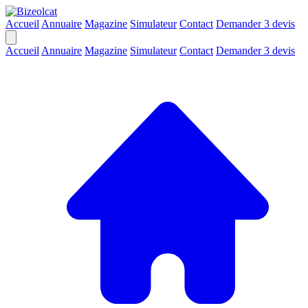
Accueil
Annuaire
Magazine
Simulateur
Contact
Demander 3 devis
Accueil
Annuaire
Magazine
Simulateur
Contact
Demander 3 devis