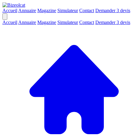
Accueil
Annuaire
Magazine
Simulateur
Contact
Demander 3 devis
Accueil
Annuaire
Magazine
Simulateur
Contact
Demander 3 devis