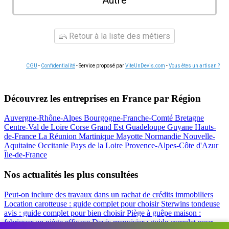
Autre
Retour à la liste des métiers
CGU
-
Confidentialité
- Service proposé par
ViteUnDevis.com
-
Vous êtes un artisan ?
Découvrez les entreprises en France par Région
Auvergne-Rhône-Alpes
Bourgogne-Franche-Comté
Bretagne
Centre-Val de Loire
Corse
Grand Est
Guadeloupe
Guyane
Hauts-
de-France
La Réunion
Martinique
Mayotte
Normandie
Nouvelle-
Aquitaine
Occitanie
Pays de la Loire
Provence-Alpes-Côte d'Azur
Île-de-France
Nos actualités les plus consultées
Peut-on inclure des travaux dans un rachat de crédits immobiliers
Location carotteuse : guide complet pour choisir
Sterwins tondeuse
avis : guide complet pour bien choisir
Piège à guêpe maison :
fabriquer un piège efficace
Devis menuisier : guide complet pour