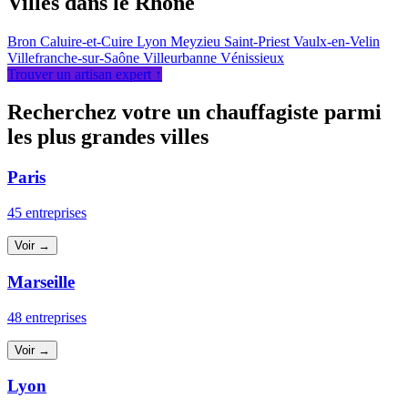
Villes dans le Rhône
Bron
Caluire-et-Cuire
Lyon
Meyzieu
Saint-Priest
Vaulx-en-Velin
Villefranche-sur-Saône
Villeurbanne
Vénissieux
Trouver un artisan expert ↑
Recherchez votre un chauffagiste parmi
les plus grandes villes
Paris
45 entreprises
Voir →
Marseille
48 entreprises
Voir →
Lyon