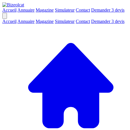
Accueil
Annuaire
Magazine
Simulateur
Contact
Demander 3 devis
Accueil
Annuaire
Magazine
Simulateur
Contact
Demander 3 devis