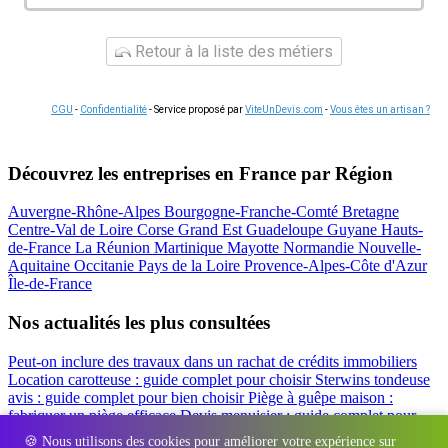
Retour à la liste des métiers
CGU
-
Confidentialité
- Service proposé par
ViteUnDevis.com
-
Vous êtes un artisan ?
Découvrez les entreprises en France par Région
Auvergne-Rhône-Alpes
Bourgogne-Franche-Comté
Bretagne
Centre-Val de Loire
Corse
Grand Est
Guadeloupe
Guyane
Hauts-
de-France
La Réunion
Martinique
Mayotte
Normandie
Nouvelle-
Aquitaine
Occitanie
Pays de la Loire
Provence-Alpes-Côte d'Azur
Île-de-France
Nos actualités les plus consultées
Peut-on inclure des travaux dans un rachat de crédits immobiliers
Location carotteuse : guide complet pour choisir
Sterwins tondeuse
avis : guide complet pour bien choisir
Piège à guêpe maison :
fabriquer un piège efficace
Devis menuisier : guide complet pour
obtenir le meilleur prix
Simulation rachat de crédit : regrouper prêt
🍪 Nous utilisons des cookies pour améliorer votre expérience sur