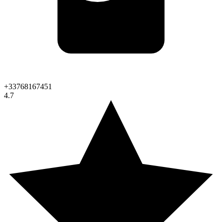
+33768167451
4.7