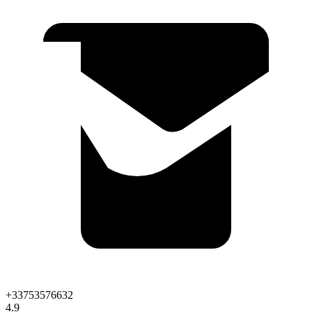
+33753576632
4.9