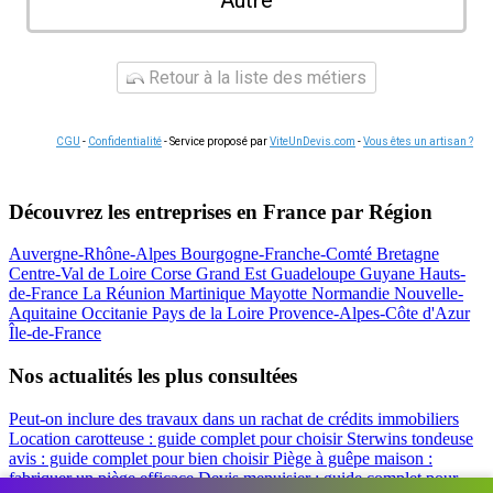
Autre
Retour à la liste des métiers
CGU
-
Confidentialité
- Service proposé par
ViteUnDevis.com
-
Vous êtes un artisan ?
Découvrez les entreprises en France par Région
Auvergne-Rhône-Alpes
Bourgogne-Franche-Comté
Bretagne
Centre-Val de Loire
Corse
Grand Est
Guadeloupe
Guyane
Hauts-
de-France
La Réunion
Martinique
Mayotte
Normandie
Nouvelle-
Aquitaine
Occitanie
Pays de la Loire
Provence-Alpes-Côte d'Azur
Île-de-France
Nos actualités les plus consultées
Peut-on inclure des travaux dans un rachat de crédits immobiliers
Location carotteuse : guide complet pour choisir
Sterwins tondeuse
avis : guide complet pour bien choisir
Piège à guêpe maison :
fabriquer un piège efficace
Devis menuisier : guide complet pour