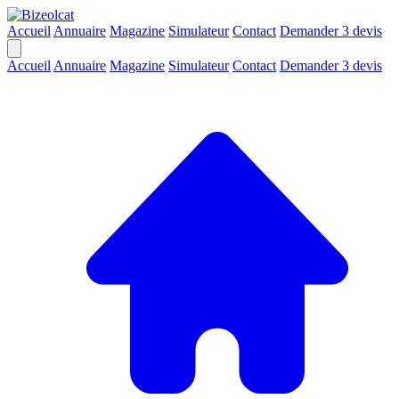
Accueil
Annuaire
Magazine
Simulateur
Contact
Demander 3 devis
Accueil
Annuaire
Magazine
Simulateur
Contact
Demander 3 devis