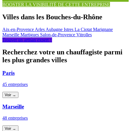
BOOSTER LA VISIBILITÉ DE CETTE ENTREPRISE
Villes dans les Bouches-du-Rhône
Aix-en-Provence
Arles
Aubagne
Istres
La Ciotat
Marignane
Marseille
Martigues
Salon-de-Provence
Vitrolles
Trouver un artisan expert ↑
Recherchez votre un chauffagiste parmi
les plus grandes villes
Paris
45 entreprises
Voir →
Marseille
48 entreprises
Voir →