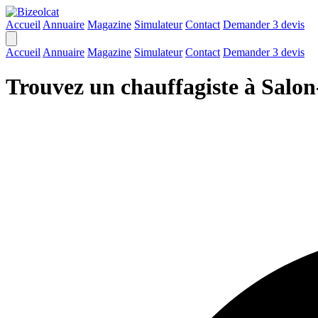
Accueil
Annuaire
Magazine
Simulateur
Contact
Demander 3 devis
Accueil
Annuaire
Magazine
Simulateur
Contact
Demander 3 devis
Trouvez un chauffagiste à Salo